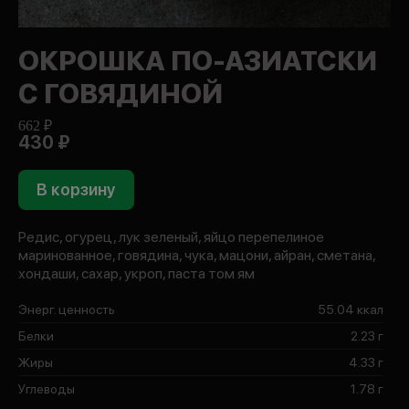
ОКРОШКА ПО-АЗИАТСКИ
С ГОВЯДИНОЙ
662 ₽
430 ₽
В корзину
Редис, огурец, лук зеленый, яйцо перепелиное
маринованное, говядина, чука, мацони, айран, сметана,
хондаши, сахар, укроп, паста том ям
Энерг. ценность
55.04 ккал
Белки
2.23 г
Жиры
4.33 г
Углеводы
1.78 г