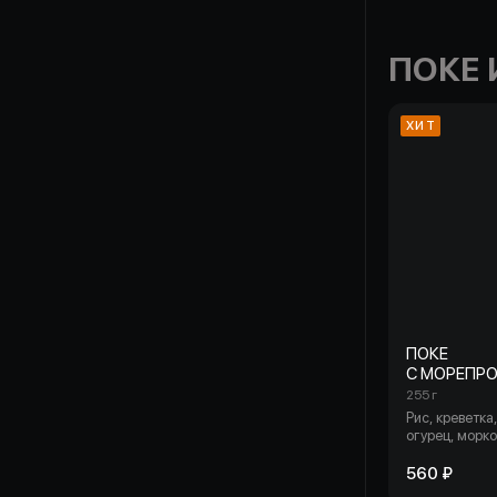
ПОКЕ 
ХИТ
ПОКЕ
С МОРЕПР
255 г
Рис, креветка
огурец, морко
айсберг, пом
маринованно
560 ₽
яйцо, ростки 