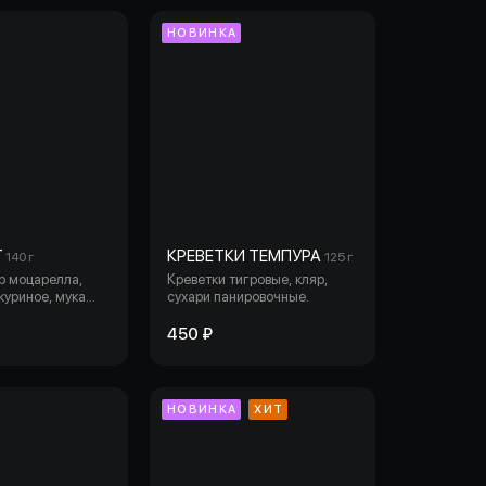
НОВИНКА
Г
КРЕВЕТКИ ТЕМПУРА
140 г
125 г
р моцарелла,
Креветки тигровые, кляр,
куриное, мука
сухари панировочные.
мука кукурузная,
ровочные,
450 ₽
, соль, сахар.
НОВИНКА
ХИТ