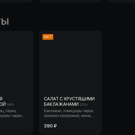
маринованно
кукуруза
нная.
ТЫ
ХИТ
Я
САЛАТ С ХРУСТЯЩИМИ
НОЙ
БАКЛАЖАНАМИ
140 г
220 г
ец, перец
Баклажан, помидоры черри,
идоры черри,
крахмал кукурузный, кинза,
ид, соус
орех кешью, соус свит чили,
, лук красный,
сырный мусс, устричный
390 ₽
соус, соус песто.