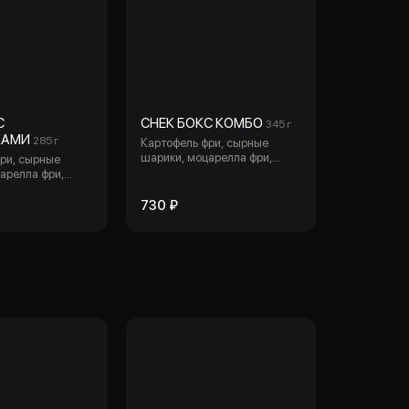
С
СНЕК БОКС КОМБО
345 г
КАМИ
285 г
Картофель фри, сырные
шарики, моцарелла фри,
ри, сырные
креветки темпура, куриные
арелла фри,
стрипсы.
мпура.
730 ₽