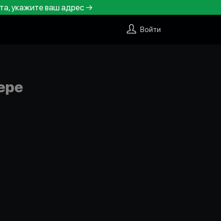
та, укажите ваш адрес →
Войти
ере