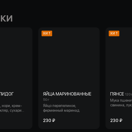
СКИ
ХИТ
ХИТ
ПИДОГ
ЯЙЦА МАРИНОВАННЫЕ
ПЯНСЕ
120 
50 г
Мука пшенич
свинина, лук
, нори, крем-
Яйцо перепелиное,
Пянсе
 кляр, сухари
фирменный маринад.
, спайси соус,
ый краб, соус
230 ₽
230 ₽
 икра масаго,
а. С лососем: