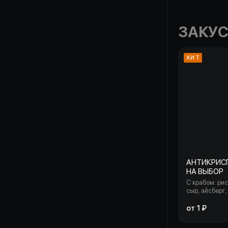
ЗАКУ
ХИТ
АНТИКРИС
НА ВЫБОР
С крабом: рис
сыр, айсберг,
панировочный
кунжут, снежн
от 1 ₽
нежный чили,
сыр моцарелл