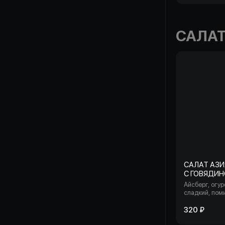
соус том ям, 
консервирова
САЛА
САЛАТ АЗИ
С ГОВЯДИ
Айсберг, огур
сладкий, пом
говядина су-в
австралийский
320 ₽
кунжут.