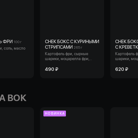
Ь ФРИ
СНЕК БОКС С КУРИНЫМИ
СНЕК БОК
100 г
СТРИПСАМИ
С КРЕВЕТ
265 г
, соль, масло
Картофель фри, сырные
Картофель ф
шарики, моцарелла фри,
шарики, моц
куриные стрипсы.
креветки те
490 ₽
620 ₽
А ВОК
НОВИНКА