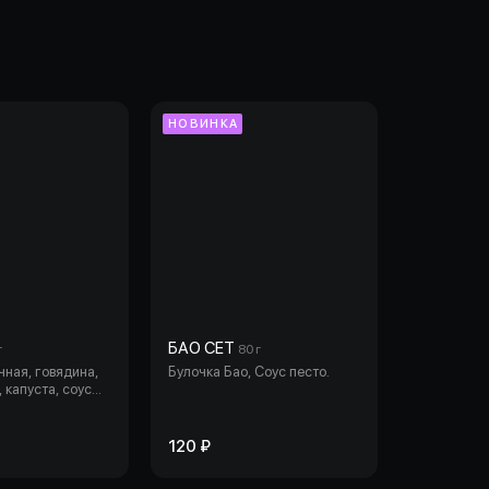
НОВИНКА
БАО СЕТ
г
80 г
ная, говядина,
Булочка Бао, Соус песто.
, капуста, соус
120 ₽