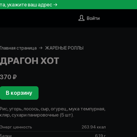
та, укажите ваш адрес →
Войти
Главная страница
ЖАРЕНЫЕ РОЛЛЫ
ДРАГОН ХОТ
370 ₽
В корзину
Рис, угорь, лосось, сыр, огурец, мука темпурная,
кляр, сухари панировочные (5 шт).
Энерг. ценность
263.94 ккал
Белки
6.19 г