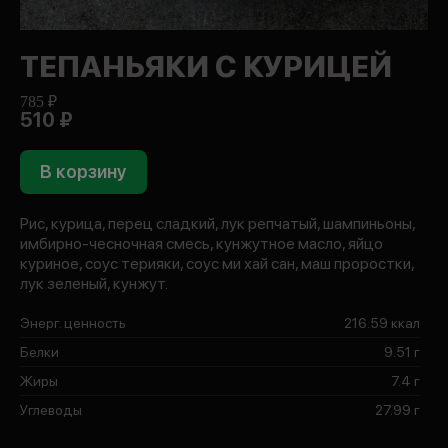
ТЕПАНЬЯКИ С КУРИЦЕЙ
785 ₽
510 ₽
В корзину
Рис, курица, перец сладкий, лук репчатый, шампиньоны,
имбирно-чесночная смесь, кунжутное масло, яйцо
куриное, соус терияки, соус ми хай сан, маш проростки,
лук зеленый, кунжут.
Энерг. ценность
216.59 ккал
Белки
9.51 г
Жиры
7.4 г
Углеводы
27.99 г