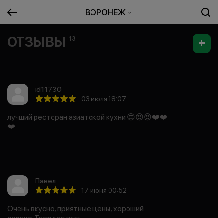
ВОРОНЕЖ
ОТЗЫВЫ
13
id11730
03 июля 18:07
лучший ресторан азиатской кухни 😍😍😍❤️❤️
❤️
Павел
17 июня 00:52
Очень вкусно, приятные цены, хороший
сервис. Твердая пять