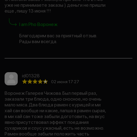
уже не принимаете заказы ) деньги не пришли
еще , пишу 13 июня !!!
I am Pho Воронеж
Благодарим вас за приятный отзыв.
Рады вам всегда.
id01328
02 июня 17:27
Воронеж Галерея Чижова. Был первый раз,
заказали три блюда, одно сносное, но очень
мало мяса. Два блюда рамен с курицей и ми
хай сан вообще ни какие, лапша в рамен сырая,
в ми хай сан тоже забыли доготовить, на вкус
явно присутствовал эффект поедания
сухариков и соус ужасный, есть не возможно.
Рамен вообще забыли положить часть