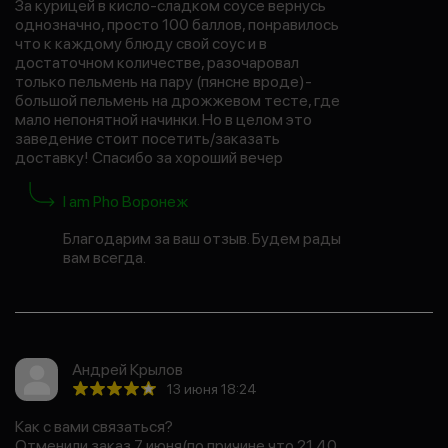
За курицей в кисло-сладком соусе вернусь
однозначно, просто 100 баллов, понравилось
что к каждому блюду свой соус и в
достаточном количестве, разочаровал
только пельмень на пару (пянсне вроде)-
большой пельмень на дрожжевом тесте, где
мало непонятной начинки. Но в целом это
заведение стоит посетить/заказать
доставку! Спасибо за хороший вечер
I am Pho Воронеж
Благодарим за ваш отзыв. Будем рады
вам всегда.
Андрей Крылов
13 июня 18:24
Как с вами связаться?
Отменили заказ 7 июня(по причине что 21.40