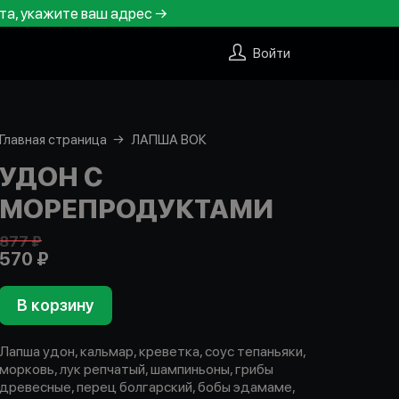
та, укажите ваш адрес →
Войти
Главная страница
ЛАПША ВОК
УДОН С
МОРЕПРОДУКТАМИ
877 ₽
570 ₽
В корзину
Лапша удон, кальмар, креветка, соус тепаньяки,
морковь, лук репчатый, шампиньоны, грибы
древесные, перец болгарский, бобы эдамаме,