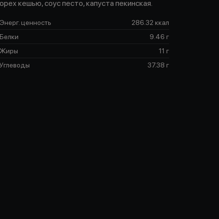
орех кешью, соус песто, капуста пекинская.
Энерг. ценность
286.32 ккал
Белки
9.46 г
Жиры
11 г
Углеводы
37.38 г