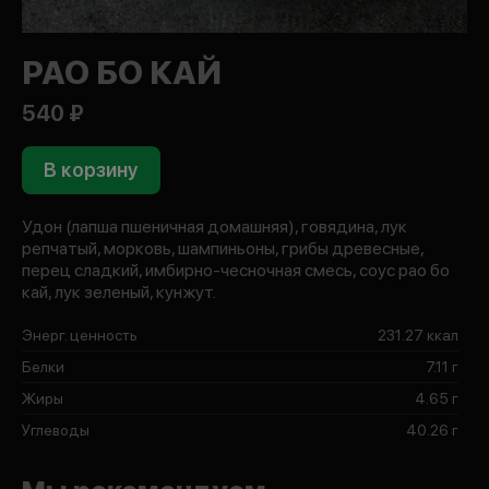
РАО БО КАЙ
540 ₽
В корзину
Удон (лапша пшеничная домашняя), говядина, лук
репчатый, морковь, шампиньоны, грибы древесные,
перец сладкий, имбирно-чесночная смесь, соус рао бо
кай, лук зеленый, кунжут.
Энерг. ценность
231.27 ккал
Белки
7.11 г
Жиры
4.65 г
Углеводы
40.26 г