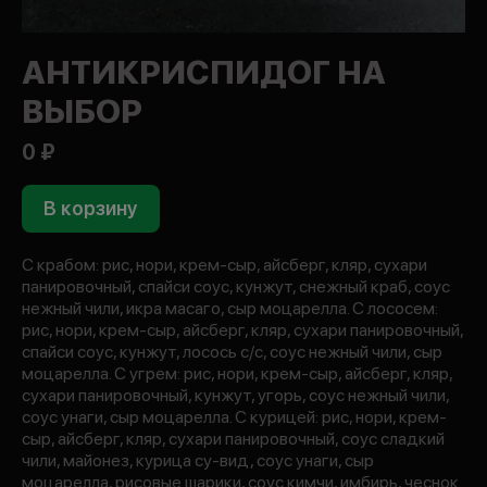
АНТИКРИСПИДОГ НА
ВЫБОР
0 ₽
В корзину
С крабом: рис, нори, крем-сыр, айсберг, кляр, сухари
панировочный, спайси соус, кунжут, снежный краб, соус
нежный чили, икра масаго, сыр моцарелла. С лососем:
рис, нори, крем-сыр, айсберг, кляр, сухари панировочный,
спайси соус, кунжут, лосось с/с, соус нежный чили, сыр
моцарелла. С угрем: рис, нори, крем-сыр, айсберг, кляр,
сухари панировочный, кунжут, угорь, соус нежный чили,
соус унаги, сыр моцарелла. С курицей: рис, нори, крем-
сыр, айсберг, кляр, сухари панировочный, соус сладкий
чили, майонез, курица су-вид, соус унаги, сыр
моцарелла, рисовые шарики, соус кимчи, имбирь, чеснок.