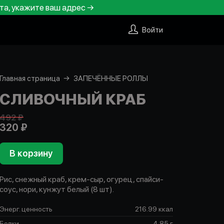
та, укажите ваш адрес →
Войти
Главная страница
ЗАПЕЧЁННЫЕ РОЛЛЫ
СЛИВОЧНЫЙ КРАБ
492 ₽
320 ₽
В корзину
Рис, снежный краб, крем-сыр, огурец, спайси-
соус, нори, кунжут белый (8 шт).
Энерг. ценность
216.99 ккал
Белки
4.85 г