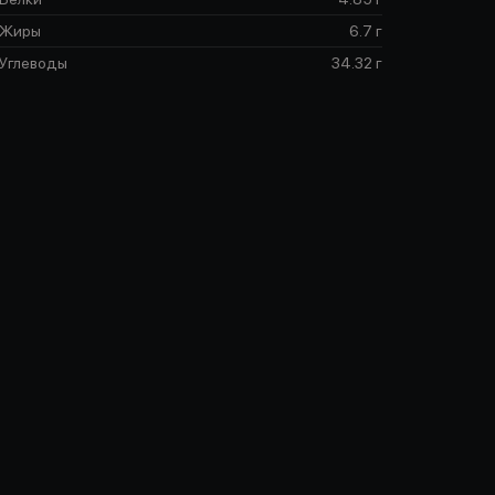
Жиры
6.7 г
Углеводы
34.32 г