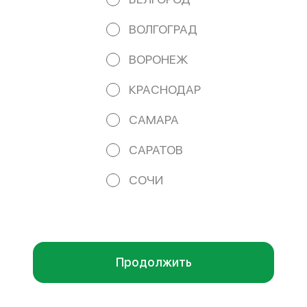
Работает на эффективном ядре
Foodpicásso
ver. 3.2
ВОЛГОГРАД
ВОРОНЕЖ
ПОЛИТИКА КОНФИДЕНЦИАЛЬНОСТИ
КРАСНОДАР
ПУБЛИЧНАЯ ОФЕРТА
САМАРА
САРАТОВ
Акции, скидки, кэшбэк − в нашем приложении!
СОЧИ
Мы используем куки.
Пользуясь сайтом, вы даёте согласие на
обработку файлов cookie вашего браузера и использование
аналитических сервисов согласно нашей
политике
конфиденциальности
.
ОК