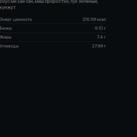
соус ми хай сан, маш проростки, лук зеленый,
кунжут.
Энерг. ценность
216.59 ккал
Белки
9.51 г
Жиры
7.4 г
Углеводы
27.99 г