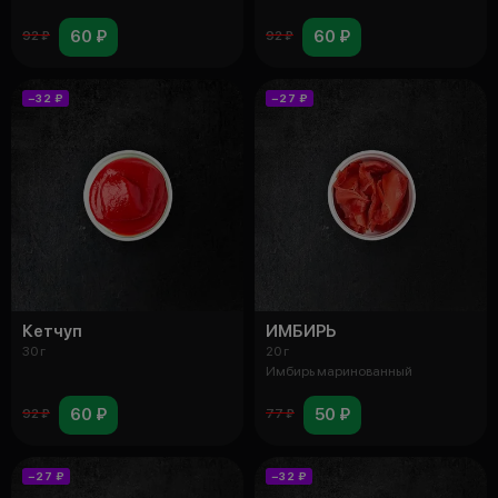
60 ₽
60 ₽
92 ₽
92 ₽
−32 ₽
−27 ₽
Кетчуп
ИМБИРЬ
30 г
20 г
Имбирь маринованный
60 ₽
50 ₽
92 ₽
77 ₽
−27 ₽
−32 ₽