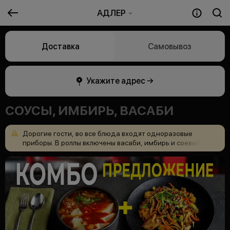
АДЛЕР
Доставка
Самовывоз
Укажите адрес →
СОУСЫ, ИМБИРЬ, ВАСАБИ
Дорогие
гости,
во
все
блюда
входят
одноразовые
приборы.
В
роллы
включены
васаби,
имбирь
и
соевый
соус,
но
дополнительно
можно
приобрести
в
меню.
Возникли
вопросы?
Позвоните
88006008989