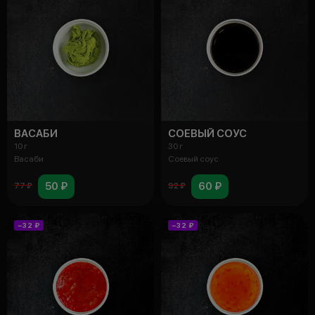
ВАСАБИ
СОЕВЫЙ СОУС
10 г
30 г
Васаби
Соевый соус
50 ₽
60 ₽
77 ₽
92 ₽
−32 ₽
−32 ₽