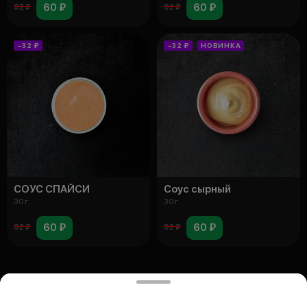
60 ₽
60 ₽
92 ₽
92 ₽
−32 ₽
−32 ₽
НОВИНКА
СОУС СПАЙСИ
Соус сырный
30 г
30 г
60 ₽
60 ₽
92 ₽
92 ₽