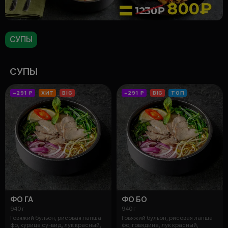
СУПЫ
СУПЫ
−291 ₽
ХИТ
BIG
−291 ₽
BIG
ТОП
ФО ГА
ФО БО
940 г
940 г
Говяжий бульон, рисовая лапша
Говяжий бульон, рисовая лапша
фо, курица су-вид, лук красный,
фо, говядина, лук красный,