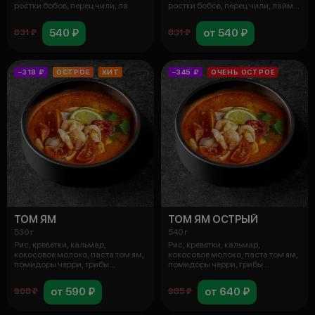
ростки бобов, перец чили, ла
ростки бобов, перец чили, лайм,
с
540 ₽
от 540 ₽
831 ₽
831 ₽
−318 ₽
ОСТРОЕ
ХИТ
−345 ₽
ОЧЕНЬ ОСТРОЕ
ТОМ ЯМ
ТОМ ЯМ ОСТРЫЙ
530 г
540 г
Рис, креветки, кальмар,
Рис, креветки, кальмар,
кокосовое молоко, паста том ям,
кокосовое молоко, паста том ям,
помидоры черри, грибы
помидоры черри, грибы
древесные, г
древесные, г
от 590 ₽
от 640 ₽
908 ₽
985 ₽