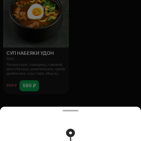
СУП НАБЕЯКИ УДОН
530 г
Лапша удон, говядина, говяжий
мисо бульон, шампиньоны, грибы
древесные, соус тарэ, яйцо ку
590 ₽
908 ₽