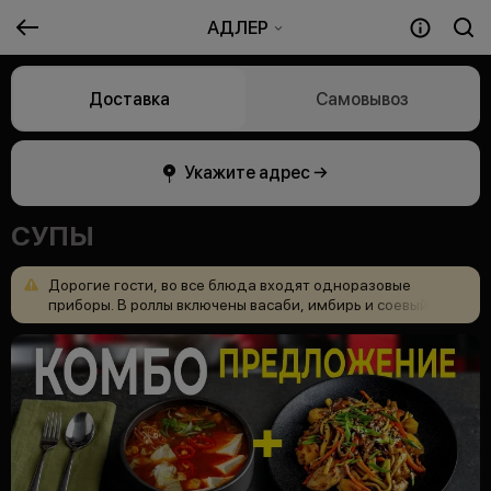
АДЛЕР
Доставка
Самовывоз
Укажите адрес →
СУПЫ
Дорогие
гости,
во
все
блюда
входят
одноразовые
приборы.
В
роллы
включены
васаби,
имбирь
и
соевый
соус,
но
дополнительно
можно
приобрести
в
меню.
Возникли
вопросы?
Позвоните
88006008989