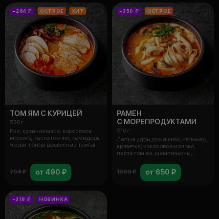
−264 ₽
ОСТРОЕ
ХИТ
−350 ₽
ОСТРОЕ
ТОМ ЯМ С КУРИЦЕЙ
РАМЕН
С МОРЕПРОДУКТАМИ
530 г
510 г
Рис, куриное мясо, кокосовое
молоко, паста том ям, помидоры
Лапша удон домашняя, кальмар,
черри, грибы древесные, грибы
креветка, кокосовое молоко,
паста том ям, шампиньоны,
грибы
от 490 ₽
от 650 ₽
754 ₽
1000 ₽
−318 ₽
НОВИНКА