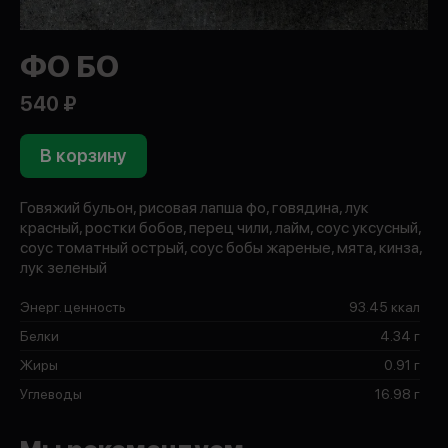
ФО БО
540 ₽
В корзину
Говяжий бульон, рисовая лапша фо, говядина, лук
красный, ростки бобов, перец чили, лайм, соус уксусный,
соус томатный острый, соус бобы жареные, мята, кинза,
лук зеленый
Энерг. ценность
93.45 ккал
Белки
4.34 г
Жиры
0.91 г
Углеводы
16.98 г