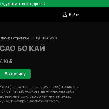
та, укажите ваш адрес →
Войти
Главная страница
ЛАПША WOK
САО БО КАЙ
410 ₽
В корзину
Удон (лапша пшеничная домашняя), говядина,
лук репчатый, морковь, шампиньоны, грибы
древесные, соус сао бо кай, лук зеленый,
кунжут,имбирно-чесночная смесь