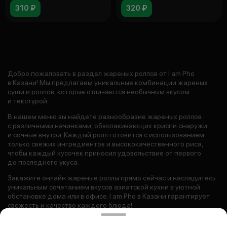
310 ₽
320 ₽
Добро пожаловать в раздел жареных роллов от I am Pho
в Казани! Мы предлагаем уникальные комбинации жареных
суши и роллов, которые отличаются необычным вкусом
и текстурой.
В нашем меню вы найдете разнообразие жареных роллов
с различными начинками, обволакивающих криспи снаружи
и сочные внутри. Каждый ролл готовится с использованием
только свежих ингредиентов и высококачественного риса,
чтобы каждый кусочек приносил удовольствие от первого
до последнего укуса.
Закажите онлайн жареные роллы прямо сейчас и насладитесь
уникальным сочетанием вкусов азиатской кухни в уютной
обстановке дома или в офисе. I am Pho в Казани гарантирует
свежесть и качество каждого блюда!