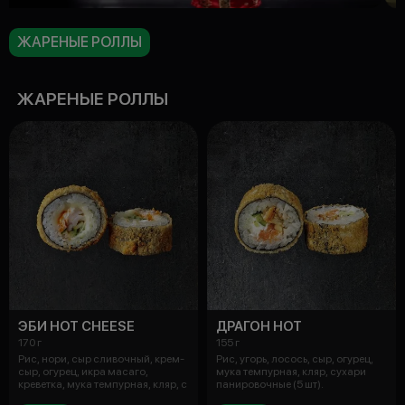
ЖАРЕНЫЕ РОЛЛЫ
ЖАРЕНЫЕ РОЛЛЫ
ЭБИ HOT CHEESE
ДРАГОН HOT
170 г
155 г
Рис, нори, сыр сливочный, крем-
Рис, угорь, лосось, сыр, огурец,
сыр, огурец, икра масаго,
мука темпурная, кляр, сухари
креветка, мука темпурная, кляр, с
панировочные (5 шт).