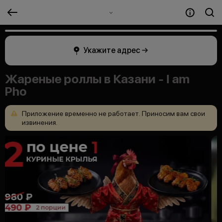
Укажите адрес →
Жареные роллы в Казани - I am
Pho
Приложение
временно
не
работает.
Приносим
вам
свои
извинения.