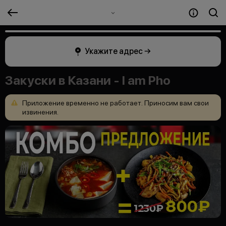
Укажите адрес →
Закуски в Казани - I am Pho
Приложение
временно
не
работает.
Приносим
вам
свои
извинения.