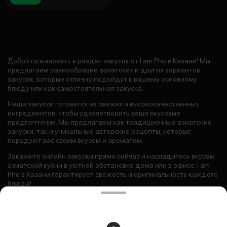
Добро пожаловать в раздел закусок от I am Pho в Казани! Мы
предлагаем разнообразие азиатских и других вариантов
закусок, которые отлично подойдут к вашему основному
блюду или как самостоятельная закуска.
Наши закуски готовятся из свежих и высококачественных
ингредиентов, чтобы удовлетворить ваши вкусовые
предпочтения. Мы предлагаем как традиционные азиатские
закуски, так и уникальные авторские рецепты, которые
порадуют вас своим вкусом и ароматом.
Закажите онлайн закуски прямо сейчас и насладитесь вкусом
азиатской кухни в уютной обстановке дома или в офисе. I am
Pho в Казани гарантирует свежесть и оригинальность каждого
блюда!