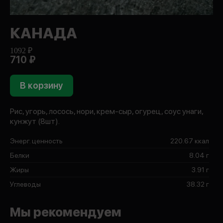
КАНАДА
1092 ₽
710 ₽
В корзину
Рис, угорь, лосось, нори, крем-сыр, огурец, соус унаги,
кунжут (8шт).
Энерг. ценность
220.67 ккал
Белки
8.04 г
Жиры
3.91 г
Углеводы
38.32 г
Мы рекомендуем