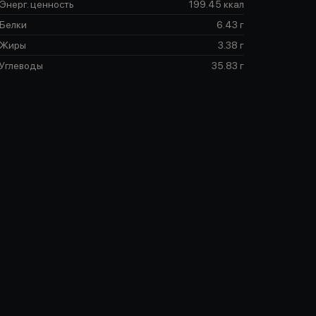
Энерг. ценность
199.45 ккал
Белки
6.43 г
Жиры
3.38 г
Углеводы
35.83 г