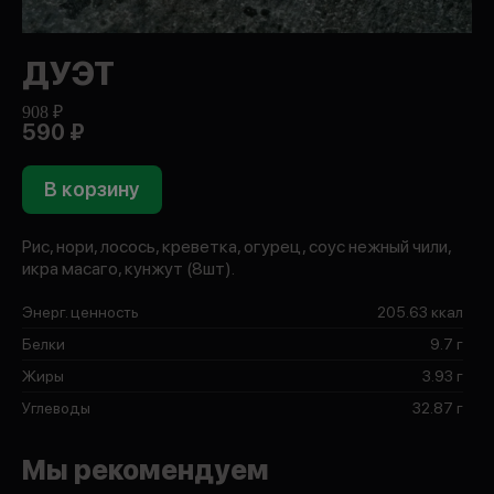
ДУЭТ
908 ₽
590 ₽
В корзину
Рис, нори, лосось, креветка, огурец, соус нежный чили,
икра масаго, кунжут (8шт).
Энерг. ценность
205.63 ккал
Белки
9.7 г
Жиры
3.93 г
Углеводы
32.87 г
Мы рекомендуем