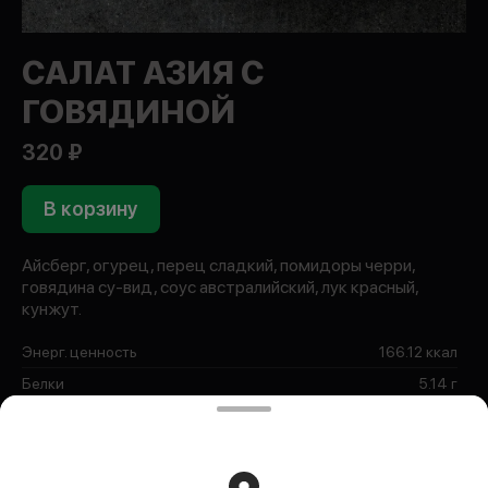
САЛАТ АЗИЯ С
ГОВЯДИНОЙ
320 ₽
В корзину
Айсберг, огурец, перец сладкий, помидоры черри,
говядина су-вид, соус австралийский, лук красный,
кунжут.
Энерг. ценность
166.12 ккал
Белки
5.14 г
Жиры
0.77 г
Углеводы
34.66 г