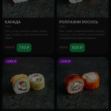
КАНАДА
РОЛЛ КАНИ ЛОСОСЬ
215 г
250 г
Рис, угорь, лосось, нори, крем-
Рис, нори, снежный краб, огурец,
сыр, огурец, соус унаги, кунжут
лосось, соус манго, соус васаби
(8шт).
сладкий, рисовые шарики.
710 ₽
630 ₽
1092 ₽
969 ₽
−242 ₽
−210 ₽