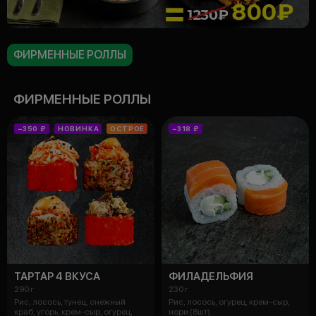
ФИРМЕННЫЕ РОЛЛЫ
ФИРМЕННЫЕ РОЛЛЫ
−350 ₽
НОВИНКА
ОСТРОЕ
−318 ₽
ТАРТАР 4 ВКУСА
ФИЛАДЕЛЬФИЯ
290 г
230 г
Рис, лосось, тунец, снежный
Рис, лосось, огурец, крем-сыр,
краб, угорь, крем-сыр, огурец,
нори (8шт).