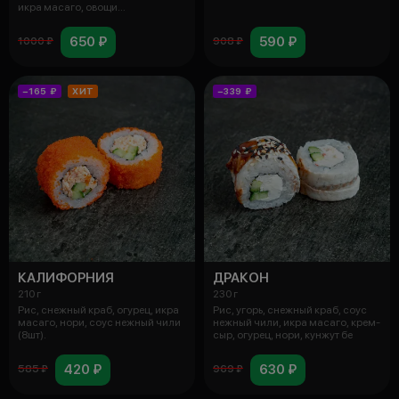
икра масаго, овощи
дегидрирован
650 ₽
590 ₽
1000 ₽
908 ₽
−165 ₽
ХИТ
−339 ₽
КАЛИФОРНИЯ
ДРАКОН
210 г
230 г
Рис, снежный краб, огурец, икра
Рис, угорь, снежный краб, соус
масаго, нори, соус нежный чили
нежный чили, икра масаго, крем-
(8шт).
сыр, огурец, нори, кунжут бе
420 ₽
630 ₽
585 ₽
969 ₽