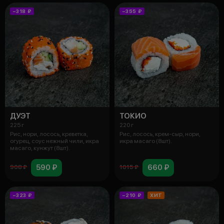
−318 ₽
−355 ₽
ДУЭТ
ТОКИО
225 г
220 г
Рис, нори, лосось, креветка,
Рис, лосось, крем-сыр, нори,
огурец, соус нежный чили, икра
икра масаго (8шт).
масаго, кунжут (8шт).
590 ₽
660 ₽
908 ₽
1015 ₽
−323 ₽
−210 ₽
ХИТ