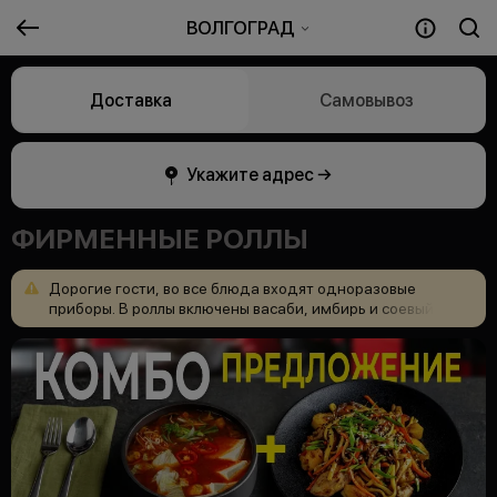
ВОЛГОГРАД
Доставка
Самовывоз
Укажите адрес →
ФИРМЕННЫЕ РОЛЛЫ
Дорогие
гости,
во
все
блюда
входят
одноразовые
приборы.
В
роллы
включены
васаби,
имбирь
и
соевый
соус,
но
дополнительно
можно
приобрести
в
меню.
Возникли
вопросы?
Позвоните
88006008989