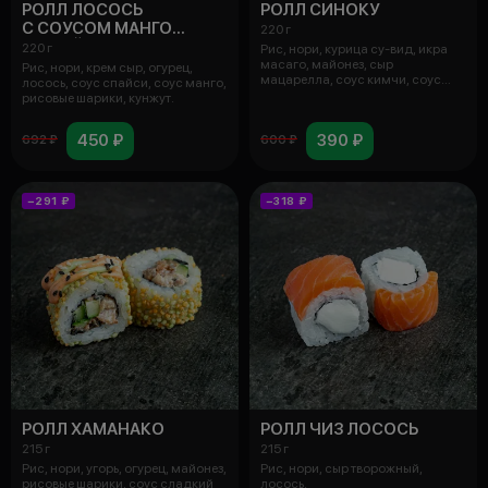
РОЛЛ ЛОСОСЬ
РОЛЛ СИНОКУ
С СОУСОМ МАНГО
220 г
И СПАЙСИ
220 г
Рис, нори, курица су-вид, икра
масаго, майонез, сыр
Рис, нори, крем сыр, огурец,
мацарелла, соус кимчи, соус
лосось, соус спайси, соус манго,
унаги.
рисовые шарики, кунжут.
450 ₽
390 ₽
692 ₽
600 ₽
−291 ₽
−318 ₽
РОЛЛ ХАМАНАКО
РОЛЛ ЧИЗ ЛОСОСЬ
215 г
215 г
Рис, нори, угорь, огурец, майонез,
Рис, нори, сыр творожный,
рисовые шарики, соус сладкий
лосось.