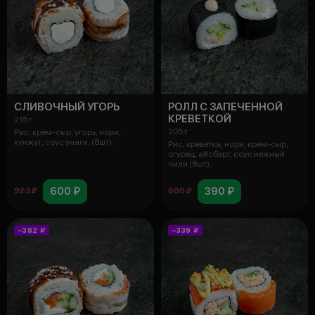
СЛИВОЧНЫЙ УГОРЬ
РОЛЛ С ЗАПЕЧЕННОЙ
КРЕВЕТКОЙ
215 г
205 г
Рис, крем-сыр, угорь, нори,
кунжут, соус унаги. (8шт).
Рис, креветка, нори, крем-сыр,
огурец, айсберг, соус нежный
чили (8шт).
600 ₽
390 ₽
923 ₽
600 ₽
−382 ₽
−339 ₽