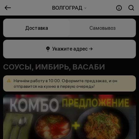
ВОЛГОГРАД
Доставка
Самовывоз
Укажите адрес →
СОУСЫ, ИМБИРЬ, ВАСАБИ
Начнём
работу
в
10:00.
Оформите
предзаказ,
и
он
отправится
на
кухню
в
первую
очередь!