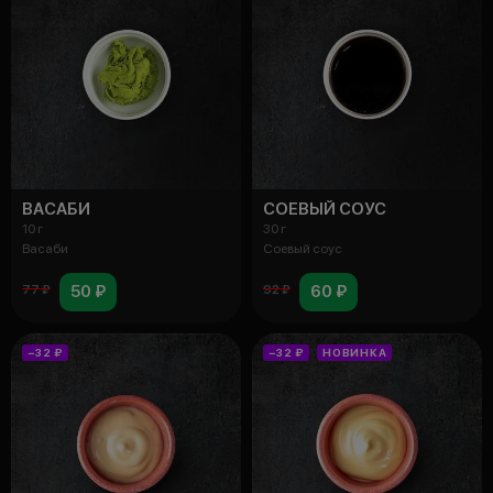
ВАСАБИ
СОЕВЫЙ СОУС
10 г
30 г
Васаби
Соевый соус
50 ₽
60 ₽
77 ₽
92 ₽
−32 ₽
−32 ₽
НОВИНКА