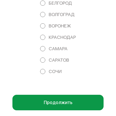
БЕЛГОРОД
Работает на эффективном ядре
Foodpicásso
ver. 3.2
ВОЛГОГРАД
ВОРОНЕЖ
ПОЛИТИКА КОНФИДЕНЦИАЛЬНОСТИ
КРАСНОДАР
ПУБЛИЧНАЯ ОФЕРТА
САМАРА
САРАТОВ
Акции, скидки, кэшбэк − в нашем приложении!
СОЧИ
Мы используем куки.
Пользуясь сайтом, вы даёте согласие на
обработку файлов cookie вашего браузера и использование
аналитических сервисов согласно нашей
политике
конфиденциальности
.
ОК