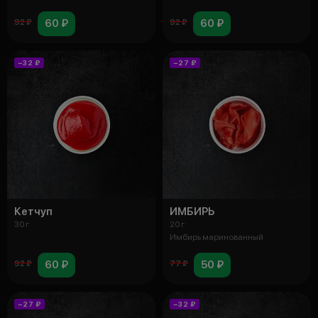
60 ₽
60 ₽
92 ₽
92 ₽
−32 ₽
−27 ₽
Кетчуп
ИМБИРЬ
30 г
20 г
Имбирь маринованный
60 ₽
50 ₽
92 ₽
77 ₽
−27 ₽
−32 ₽