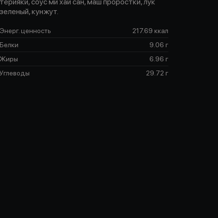
терияки, соус ми хай сан, маш проростки, лук
зеленый, кунжут.
Энерг. ценность
217.69 ккал
Белки
9.06 г
Жиры
6.96 г
Углеводы
29.72 г