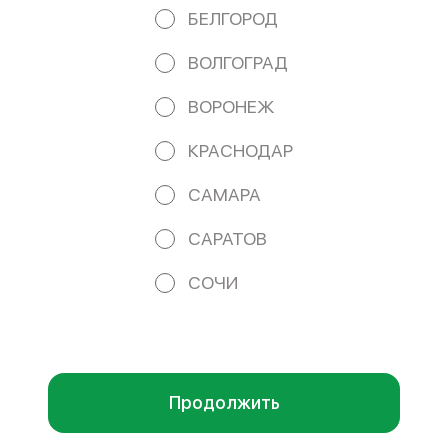
044525411 e-mail: iamphoru@yandex.ru
БЕЛГОРОД
Работает на эффективном ядре
Foodpicásso
ver. 3.2
ВОЛГОГРАД
ВОРОНЕЖ
ПОЛИТИКА КОНФИДЕНЦИАЛЬНОСТИ
КРАСНОДАР
ПУБЛИЧНАЯ ОФЕРТА
САМАРА
САРАТОВ
Акции, скидки, кэшбэк − в нашем приложении!
СОЧИ
Мы используем куки.
Пользуясь сайтом, вы даёте согласие на
обработку файлов cookie вашего браузера и использование
аналитических сервисов согласно нашей
политике
конфиденциальности
.
ОК