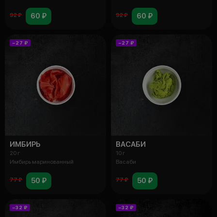
60 ₽
60 ₽
92 ₽
92 ₽
−27 ₽
−27 ₽
ИМБИРЬ
ВАСАБИ
20 г
10 г
Имбирь маринованный
Васаби
50 ₽
50 ₽
77 ₽
77 ₽
−32 ₽
−32 ₽