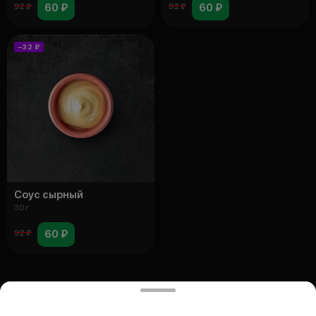
60 ₽
60 ₽
92 ₽
92 ₽
−32 ₽
Соус сырный
30 г
60 ₽
92 ₽