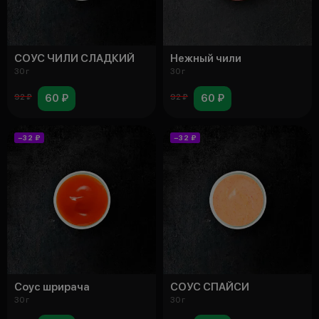
СОУС ЧИЛИ СЛАДКИЙ
Нежный чили
30 г
30 г
60 ₽
60 ₽
92 ₽
92 ₽
−32 ₽
−32 ₽
Соус шрирача
СОУС СПАЙСИ
30 г
30 г