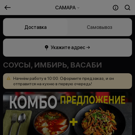
САМАРА
Доставка
Самовывоз
Укажите адрес →
СОУСЫ, ИМБИРЬ, ВАСАБИ
Начнём
работу
в
10:00.
Оформите
предзаказ,
и
он
отправится
на
кухню
в
первую
очередь!