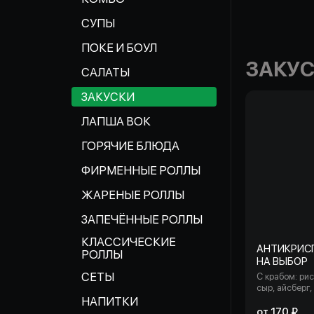
СУПЫ
ПОКЕ И БОУЛ
ЗАКУ
САЛАТЫ
ЗАКУСКИ
ЛАПША ВОК
ГОРЯЧИЕ БЛЮДА
ФИРМЕННЫЕ РОЛЛЫ
ЖАРЕНЫЕ РОЛЛЫ
ЗАПЕЧЁННЫЕ РОЛЛЫ
КЛАССИЧЕСКИЕ
АНТИКРИС
РОЛЛЫ
НА ВЫБОР
СЕТЫ
С крабом: рис
сыр, айсберг,
панировочный
НАПИТКИ
кунжут, снежн
от 170 ₽