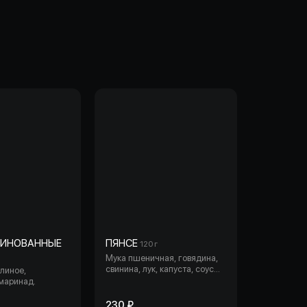
РИНОВАННЫЕ
ПЯНСЕ
120 г
Мука пшеничная, говядина,
свинина, лук, капуста, соус
линое,
Пянсе
маринад.
230 ₽