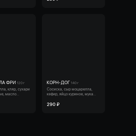
ЛА ФРИ
КОРН-ДОГ
120 г
140 г
ла, кляр, сухари
Сосиска, сыр моцарелла,
ые, масло
кефир, яйцо куриное, мука
соус клюквенный.
пшеничная, мука кукурузная,
сухари панировочные,
290 ₽
разрыхлитель, соль, сахар.