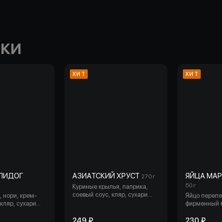
СКИ
ХИТ
ХИТ
ПИДОГ
АЗИАТСКИЙ ХРУСТ
ЯЙЦА МА
270 г
50 г
Куриные крылья, паприка,
соевый соус, кляр, сухари
, нори, крем-
Яйцо перепе
панировочный, соус тайский,
 кляр, сухари
фирменный 
кунжут, лапша бататовая,
, спайси соус,
морковь, лук зеленый, масло
ый краб, соус
249 ₽
230 ₽