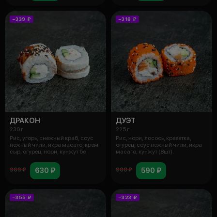
−339 ₽
−318 ₽
ДРАКОН
ДУЭТ
230 г
225 г
Рис, угорь, снежный краб, соус
Рис, нори, лосось, креветка,
нежный чили, икра масаго, крем-
огурец, соус нежный чили, икра
сыр, огурец, нори, кунжут бе
масаго, кунжут (8шт).
630 ₽
590 ₽
969 ₽
908 ₽
−355 ₽
−323 ₽