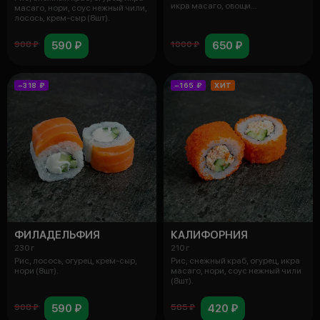
икра масаго, овощи
масаго, нори, соус нежный чили,
дегидрирован
лосось, крем-сыр (8шт).
590 ₽
650 ₽
908 ₽
1000 ₽
−318 ₽
−165 ₽
ХИТ
ФИЛАДЕЛЬФИЯ
КАЛИФОРНИЯ
230 г
210 г
Рис, лосось, огурец, крем-сыр,
Рис, снежный краб, огурец, икра
нори (8шт).
масаго, нори, соус нежный чили
(8шт).
590 ₽
420 ₽
908 ₽
585 ₽