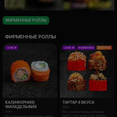
ФИРМЕННЫЕ РОЛЛЫ
ФИРМЕННЫЕ РОЛЛЫ
−318 ₽
−350 ₽
НОВИНКА
ОСТРОЕ
КАЛИФОРНИЯ/
ТАРТАР 4 ВКУСА
ФИЛАДЕЛЬФИЯ
290 г
210 г
Рис, лосось, тунец, снежный
краб, угорь, крем-сыр, огурец,
Рис, снежный краб, огурец, икра