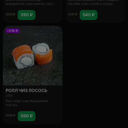
мацарелла, соус кимчи, соус
васаби, соус спайси, кунжу
унаги.
390 ₽
540 ₽
600 ₽
831 ₽
−318 ₽
РОЛЛ ЧИЗ ЛОСОСЬ
215 г
Рис, нори, сыр творожный,
лосось.
590 ₽
908 ₽