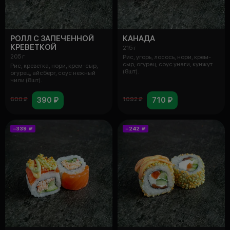
РОЛЛ С ЗАПЕЧЕННОЙ
КАНАДА
КРЕВЕТКОЙ
215 г
205 г
Рис, угорь, лосось, нори, крем-
сыр, огурец, соус унаги, кунжут
Рис, креветка, нори, крем-сыр,
(8шт).
огурец, айсберг, соус нежный
чили (8шт).
390 ₽
710 ₽
600 ₽
1092 ₽
−339 ₽
−242 ₽