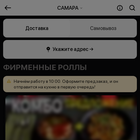
САМАРА
Доставка
Самовывоз
Укажите адрес →
ФИРМЕННЫЕ РОЛЛЫ
Начнём
работу
в
10:00.
Оформите
предзаказ,
и
он
отправится
на
кухню
в
первую
очередь!