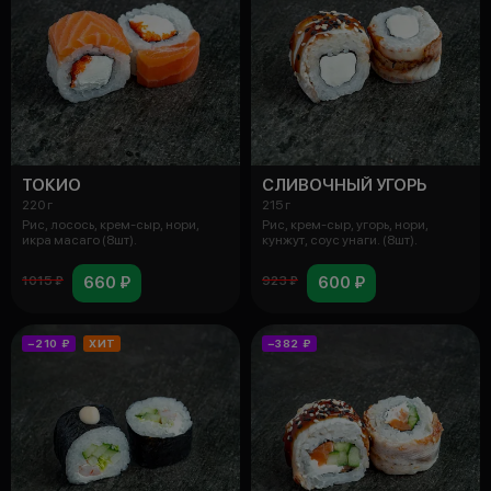
ТОКИО
СЛИВОЧНЫЙ УГОРЬ
220 г
215 г
Рис, лосось, крем-сыр, нори,
Рис, крем-сыр, угорь, нори,
икра масаго (8шт).
кунжут, соус унаги. (8шт).
660 ₽
600 ₽
1015 ₽
923 ₽
−210 ₽
ХИТ
−382 ₽