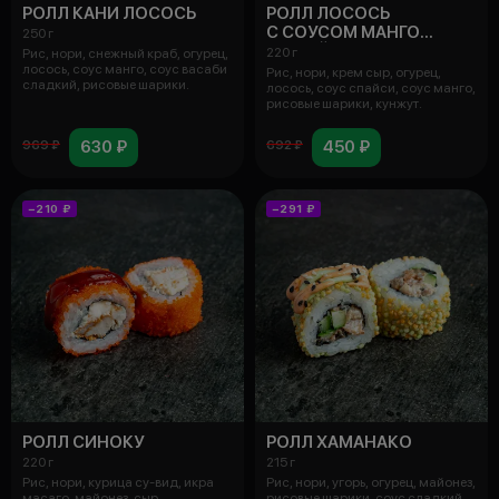
РОЛЛ КАНИ ЛОСОСЬ
РОЛЛ ЛОСОСЬ
С СОУСОМ МАНГО
250 г
И СПАЙСИ
220 г
Рис, нори, снежный краб, огурец,
лосось, соус манго, соус васаби
Рис, нори, крем сыр, огурец,
сладкий, рисовые шарики.
лосось, соус спайси, соус манго,
рисовые шарики, кунжут.
630 ₽
450 ₽
969 ₽
692 ₽
−210 ₽
−291 ₽
РОЛЛ СИНОКУ
РОЛЛ ХАМАНАКО
220 г
215 г
Рис, нори, курица су-вид, икра
Рис, нори, угорь, огурец, майонез,
масаго, майонез, сыр
рисовые шарики, соус сладкий