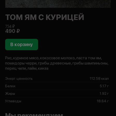
ТОМ ЯМ С КУРИЦЕЙ
754 ₽
490 ₽
В корзину
Рис, куриное мясо, кокосовое молоко, паста том ям,
помидоры черри, грибы древесные, грибы шампиньоны,
перец чили, лайм, кинза
Энерг. ценность
112.58 ккал
Белки
5.17 г
Жиры
1.92 г
Углеводы
18.64 г
Мы рекомендуем