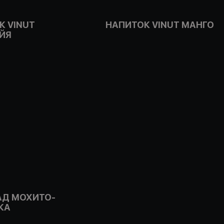
К VINUT
НАПИТОК VINUT МАНГО
ЙЯ
Д МОХИТО-
КА