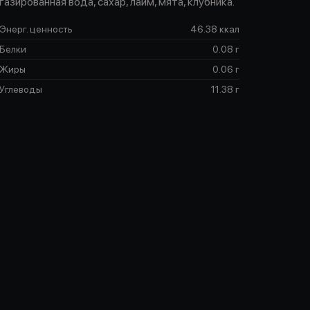
газированная вода, сахар, лайм, мята, клубника.
Энерг. ценность
46.38 ккал
Белки
0.08 г
Жиры
0.06 г
Углеводы
11.38 г