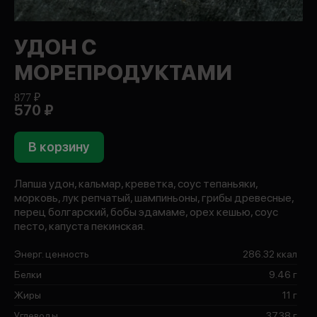
УДОН С
МОРЕПРОДУКТАМИ
877 ₽
570 ₽
В корзину
Лапша удон, кальмар, креветка, соус тепаньяки,
морковь, лук репчатый, шампиньоны, грибы древесные,
перец болгарский, бобы эдамаме, орех кешью, соус
песто, капуста пекинская.
Энерг. ценность
286.32 ккал
Белки
9.46 г
Жиры
11 г
Углеводы
37.38 г