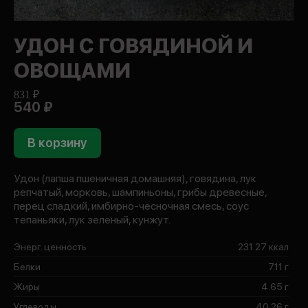
УДОН С ГОВЯДИНОЙ И
ОВОЩАМИ
831 ₽
540 ₽
В корзину
Удон (лапша пшеничная домашняя), говядина, лук
репчатый, морковь, шампиньоны, грибы древесные,
перец сладкий, имбирно-чесночная смесь, соус
тепаньяки, лук зеленый, кунжут.
Энерг. ценность
231.27 ккал
Белки
7.11 г
Жиры
4.65 г
Углеводы
40.26 г