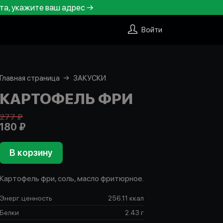
та, укажите ваш адрес →
Войти
Главная страница
ЗАКУСКИ
КАРТОФЕЛЬ ФРИ
277 ₽
180 ₽
В корзину
Картофель фри, соль, масло фритюрное.
Энерг. ценность
256.11 ккал
Белки
2.43 г