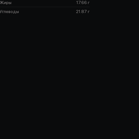
Жиры
17.66 г
Углеводы
21.87 г