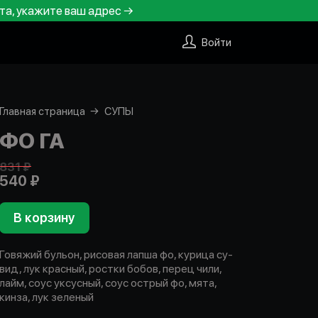
та, укажите ваш адрес →
Войти
Главная страница
СУПЫ
ФО ГА
831 ₽
540 ₽
В корзину
Говяжий бульон, рисовая лапша фо, курица су-
вид, лук красный, ростки бобов, перец чили,
лайм, соус уксусный, соус острый фо, мята,
кинза, лук зеленый