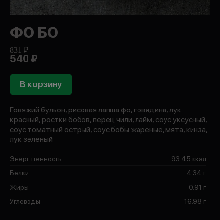
ФО БО
831 ₽
540 ₽
В корзину
Говяжий бульон, рисовая лапша фо, говядина, лук
красный, ростки бобов, перец чили, лайм, соус уксусный,
соус томатный острый, соус бобы жареные, мята, кинза,
лук зеленый
Энерг. ценность
93.45 ккал
Белки
4.34 г
Жиры
0.91 г
Углеводы
16.98 г