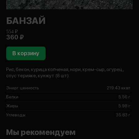
БАНЗАЙ
554 ₽
360 ₽
В корзину
Рис, бекон, курица копченая, нори, крем-сыр, огурец,
соус терияке, кунжут (8 шт).
Энерг. ценность
219.43 ккал
Белки
5.56 г
Жиры
5.98 г
Углеводы
35.83 г
Мы рекомендуем