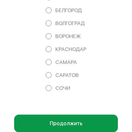
БИК: 044525593 e-mail: iamphoru@yandex.ru iampho-
belgorod-office@yandex.ru
БЕЛГОРОД
Работает на эффективном ядре
Foodpicásso
ver. 3.2
ВОЛГОГРАД
ВОРОНЕЖ
ПОЛИТИКА КОНФИДЕНЦИАЛЬНОСТИ
КРАСНОДАР
ПУБЛИЧНАЯ ОФЕРТА
САМАРА
САРАТОВ
Акции, скидки, кэшбэк − в нашем приложении!
СОЧИ
Мы используем куки.
Пользуясь сайтом, вы даёте согласие на
обработку файлов cookie вашего браузера и использование
аналитических сервисов согласно нашей
политике
конфиденциальности
.
ОК