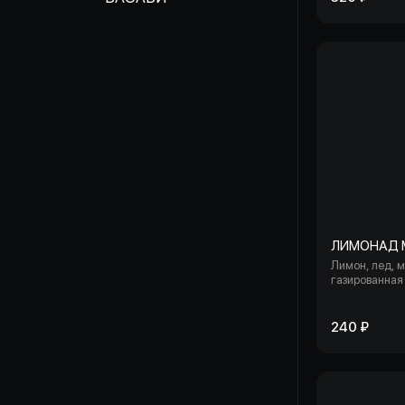
ЛИМОНАД 
Лимон, лед, 
газированная 
лайм, мята.
240 ₽