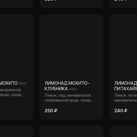
МОХИТО
ЛИМОНАД МОХИТО-
ЛИМОНАД
400 г
КЛУБНИКА
ПИТАХАЙ
400 г
минеральная
вода, сахар,
Лимон, лед, минеральная
Лимон, пита
газированная вода, сахар,
минеральная
лайм, мята, клубника.
вода, сахар,
клубника.
250 ₽
240 ₽