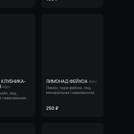
 КЛУБНИКА-
ЛИМОНАД ФЕЙХОА
400 г
Я
400 г
Лимон, пюре фейхоа, лед,
минеральная газированная
хайя, лед,
вода, сахар, лайм, мята.
 газированная
 лайм, мята,
250 ₽