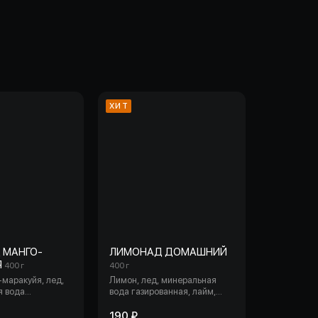
ХИТ
 МАНГО-
ЛИМОНАД ДОМАШНИЙ
Я
400 г
400 г
маракуйя, лед,
Лимон, лед, минеральная
я вода
вода газированная, лайм,
, лимон, сахар,
мята, сахар.
190 ₽