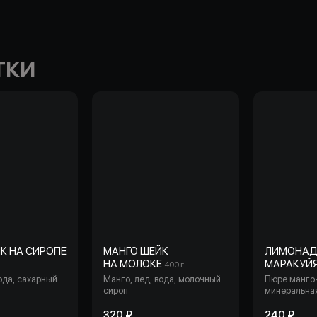
ТКИ
К НА СИРОПЕ
МАНГО ШЕЙК
ЛИМОНАД
НА МОЛОКЕ
МАРАКУЙ
400 г
ода, сахарный
Манго, лед, вода, молочный
Пюре манго-
сироп
минеральна
газированная
лайм, мята
320 ₽
240 ₽