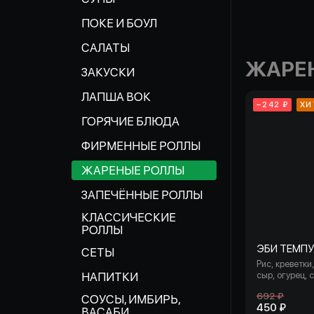
ПОКЕ И БОУЛ
САЛАТЫ
ЖАРЕ
ЗАКУСКИ
ЛАПША ВОК
−242 ₽
ХИ
ГОРЯЧИЕ БЛЮДА
ФИРМЕННЫЕ РОЛЛЫ
ЖАРЕНЫЕ РОЛЛЫ
ЗАПЕЧЁННЫЕ РОЛЛЫ
КЛАССИЧЕСКИЕ
РОЛЛЫ
ЭБИ ТЕМПУ
СЕТЫ
Рис, креветки
НАПИТКИ
сыр, огурец, 
чили, соус ки
692 ₽
СОУСЫ, ИМБИРЬ,
твердый, спай
450 ₽
соус, кляр, с
ВАСАБИ