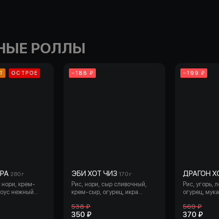
НЫЕ РОЛЛЫ
Т
ОСТРОЕ
−188 ₽
−199 ₽
РА
ЭБИ ХОТ ЧИЗ
ДРАГОН Х
280 г
170 г
, нори, крем-
Рис, нори, сыр сливочный,
Рис, угорь, 
соус нежный
крем-сыр, огурец, икра
огурец, мука
мчи, сыр
масаго, креветка, мука
сухари пани
538 ₽
569 ₽
с соус, унаги
темпурная, кляр, сухари
350 ₽
370 ₽
ухари
панировочные (5шт).