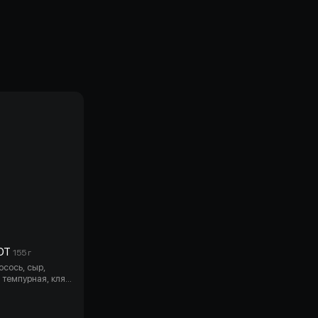
ОТ
155 г
лосось, сыр,
 темпурная, кляр,
ровочные (5 шт).