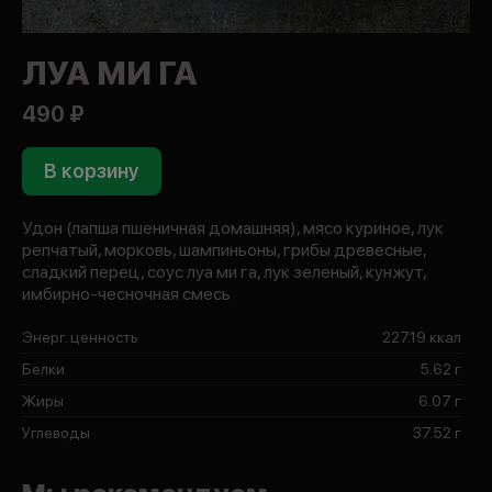
ЛУА МИ ГА
490 ₽
В корзину
Удон (лапша пшеничная домашняя), мясо куриное, лук
репчатый, морковь, шампиньоны, грибы древесные,
сладкий перец, соус луа ми га, лук зеленый, кунжут,
имбирно-чесночная смесь
Энерг. ценность
227.19 ккал
Белки
5.62 г
Жиры
6.07 г
Углеводы
37.52 г