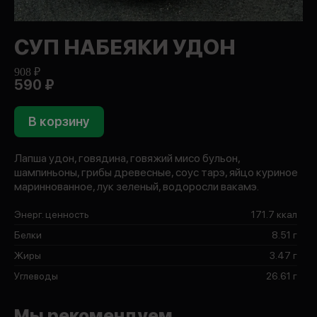
СУП НАБЕЯКИ УДОН
908 ₽
590 ₽
В корзину
Лапша удон, говядина, говяжий мисо бульон,
шампиньоны, грибы древесные, соус тарэ, яйцо куриное
мариннованное, лук зеленый, водоросли вакамэ.
Энерг. ценность
171.7 ккал
Белки
8.51 г
Жиры
3.47 г
Углеводы
26.61 г
Мы рекомендуем