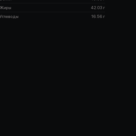
Жиры
42.03 г
Углеводы
16.56 г