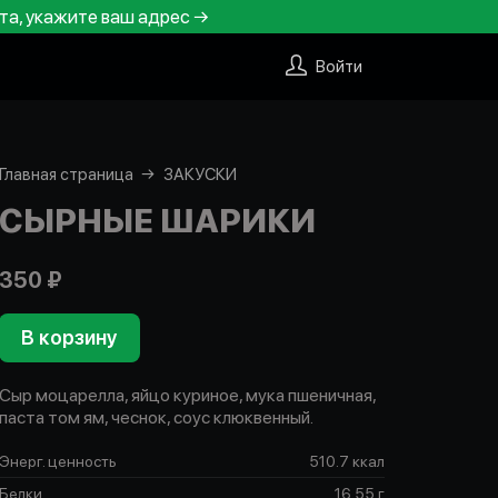
та, укажите ваш адрес →
Войти
Главная страница
ЗАКУСКИ
СЫРНЫЕ ШАРИКИ
350 ₽
В корзину
Сыр моцарелла, яйцо куриное, мука пшеничная,
паста том ям, чеснок, соус клюквенный.
Энерг. ценность
510.7 ккал
Белки
16.55 г