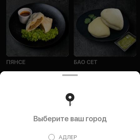
ПЯНСЕ
БАО СЕТ
ИП Эм Ольга Алексеевна
Индивидуальный предприниматель Эм Ольга
Выберите ваш город
Алексеевна ИНН 614100272784 ОГРНИП
322344300083445 юр. адрес: 404152, Волгоградская
обл., р-н Среднеахтубинский х Бурковский, ул. Марии
Юда, д. 7 Банковские реквизиты: р/с
АДЛЕР
40802810106420001065 Филиал «Центральный»