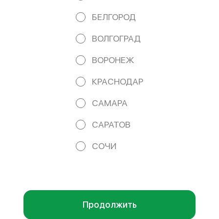
Банка ВТБ (ПАО) Кор/сч. 30101810145250000411 БИК
044525411 e-mail: iamphoru@yandex.ru
БЕЛГОРОД
Работает на эффективном ядре
Foodpicásso
ver. 3.2
ВОЛГОГРАД
ВОРОНЕЖ
ПОЛИТИКА КОНФИДЕНЦИАЛЬНОСТИ
КРАСНОДАР
ПУБЛИЧНАЯ ОФЕРТА
САМАРА
САРАТОВ
Акции, скидки, кэшбэк − в нашем приложении!
СОЧИ
Мы используем куки.
Пользуясь сайтом, вы даёте согласие на
обработку файлов cookie вашего браузера и использование
аналитических сервисов Яндекс Метрика согласно
политике
конфиденциальности
.
ОК