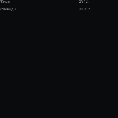
Жиры
29.12 г
Углеводы
33.31 г