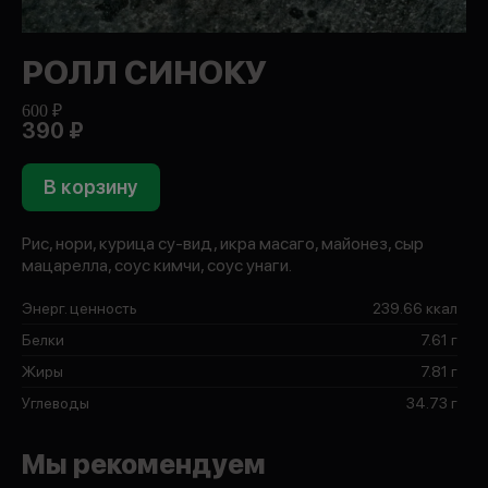
РОЛЛ СИНОКУ
600 ₽
390 ₽
В корзину
Рис, нори, курица су-вид, икра масаго, майонез, сыр
мацарелла, соус кимчи, соус унаги.
Энерг. ценность
239.66 ккал
Белки
7.61 г
Жиры
7.81 г
Углеводы
34.73 г
Мы рекомендуем