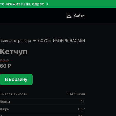
та, укажите ваш адрес →
Войти
Главная страница
СОУСЫ, ИМБИРЬ, ВАСАБИ
Кетчуп
92 ₽
60 ₽
В корзину
Энерг. ценность
104.9 ккал
Белки
1 г
Жиры
0.1 г