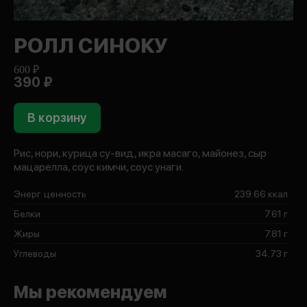
РОЛЛ СИНОКУ
600 ₽
390 ₽
В корзину
Рис, нори, курица су-вид, икра масаго, майонез, сыр
мацарелла, соус кимчи, соус унаги.
Энерг. ценность
239.66 ккал
Белки
7.61 г
Жиры
7.81 г
Углеводы
34.73 г
Мы рекомендуем