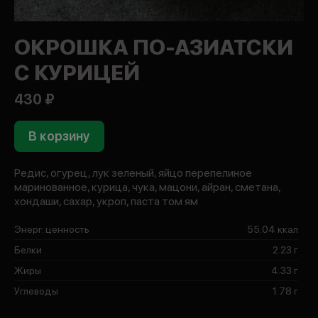
ОКРОШКА ПО-АЗИАТСКИ
С КУРИЦЕЙ
430 ₽
В корзину
Редис, огурец, лук зеленый, яйцо перепелиное
маринованное, курица, чука, мацони, айран, сметана,
хондаши, сахар, укроп, паста том ям
Энерг. ценность
55.04 ккал
Белки
2.23 г
Жиры
4.33 г
Углеводы
1.78 г