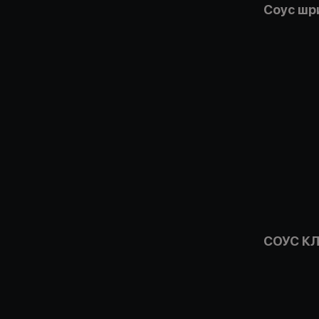
Соус шр
СОУС К