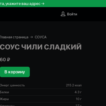
та, укажите ваш адрес →
Войти
Главная страница
СОУСА
СОУС ЧИЛИ СЛАДКИЙ
60 ₽
В корзину
Энерг. ценность
215.2 ккал
Белки
4.3 г
Жиры
10 г
Углеводы
27 г