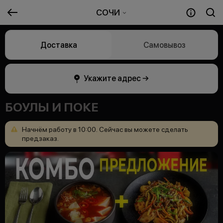
СОЧИ
Доставка
Самовывоз
Укажите адрес →
БОУЛЫ И ПОКЕ
Начнём
работу
в
10:00.
Сейчас
вы
можете
сделать
предзаказ.