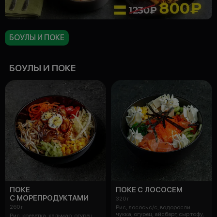
БОУЛЫ И ПОКЕ
БОУЛЫ И ПОКЕ
ПОКЕ
ПОКЕ С ЛОСОСЕМ
С МОРЕПРОДУКТАМИ
320 г
260 г
Рис, лосось с/с, водоросли
чукка, огурец, айсберг, сыр тофу,
Рис, креветка, кальмар, огурец,