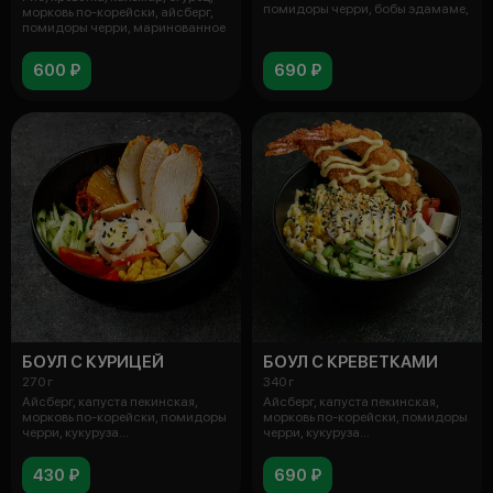
помидоры черри, бобы эдамаме,
морковь по-корейски, айсберг,
помидоры черри, маринованное
600 ₽
690 ₽
БОУЛ С КУРИЦЕЙ
БОУЛ С КРЕВЕТКАМИ
270 г
340 г
Айсберг, капуста пекинская,
Айсберг, капуста пекинская,
морковь по-корейски, помидоры
морковь по-корейски, помидоры
черри, кукуруза
черри, кукуруза
консервированная
консервированная
430 ₽
690 ₽