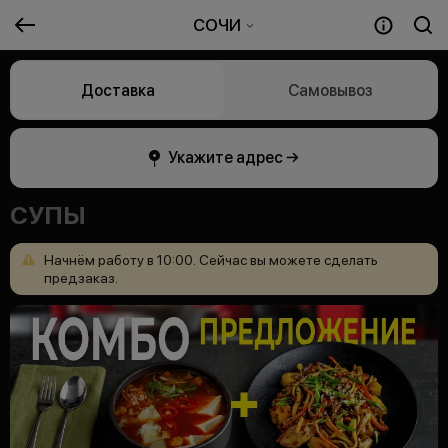
СОЧИ
Доставка
Самовывоз
Укажите адрес →
СУПЫ
Начнём
работу
в
10:00.
Сейчас
вы
можете
сделать
предзаказ.