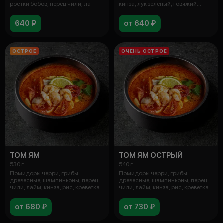
ростки бобов, перец чили, ла
кинза, лук зеленый, говяжий
бульон,
640 ₽
от 640 ₽
ОСТРОЕ
ОЧЕНЬ ОСТРОЕ
ТОМ ЯМ
ТОМ ЯМ ОСТРЫЙ
530 г
540 г
Помидоры черри, грибы
Помидоры черри, грибы
древесные, шампиньоны, перец
древесные, шампиньоны, перец
чили, лайм, кинза, рис, креветка,
чили, лайм, кинза, рис, креветка,
кальм
кальм
от 680 ₽
от 730 ₽