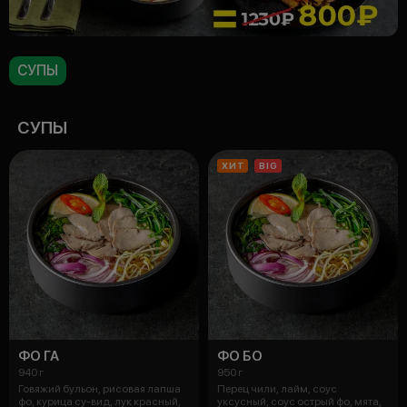
СУПЫ
СУПЫ
ХИТ
BIG
ФО ГА
ФО БО
940 г
950 г
Говяжий бульон, рисовая лапша
Перец чили, лайм, соус
фо, курица су-вид, лук красный,
уксусный, соус острый фо, мята,