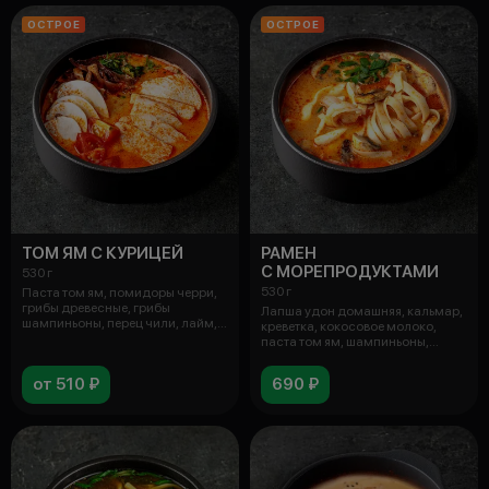
ОСТРОЕ
ОСТРОЕ
ТОМ ЯМ С КУРИЦЕЙ
РАМЕН
С МОРЕПРОДУКТАМИ
530 г
530 г
Паста том ям, помидоры черри,
грибы древесные, грибы
Лапша удон домашняя, кальмар,
шампиньоны, перец чили, лайм,
креветка, кокосовое молоко,
кинза,
паста том ям, шампиньоны,
грибы
от 510 ₽
690 ₽