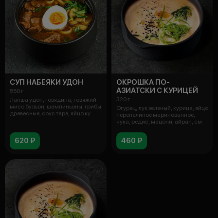
СУП НАБЕЯКИ УДОН
ОКРОШКА ПО-
АЗИАТСКИ С КУРИЦЕЙ
550 г
320 г
Лапша удон, говядина, говяжий
мисо бульон, шампиньоны, грибы
Огурец, лук зеленый, курица, яйцо
древесные, соус тарэ, яйцо ку
перепелиное маринованное,
чука, редис, мацони, айран, см
620 ₽
460 ₽